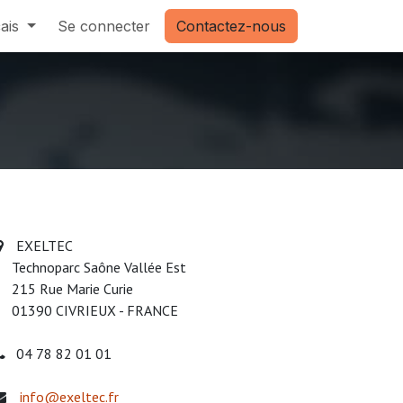
ais
Se connecter
Contactez-nous
EXELTEC
echnoparc Saône Vallée Est
15 Rue Marie Curie
1390 CIVRIEUX - FRANCE
04 78 82 01 01
info@exeltec.fr