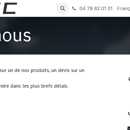
Accueil
Aide
Contactez-nous
04 78 82 01 01
Franç
nous
ur un de nos produits, un devis sur un
re dans les plus brefs délais.
T
2
0